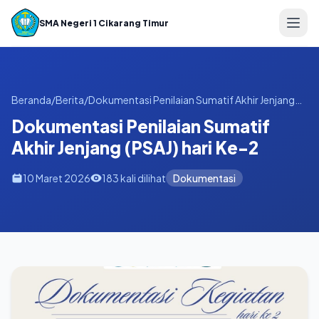
SMA Negeri 1 Cikarang Timur
🏠 Beranda
Beranda
/
Berita
/
Dokumentasi Penilaian Sumatif Akhir Jenjang
👤 Profil Sekolah
(PSAJ) hari Ke-2
Dokumentasi Penilaian Sumatif
📚 Akademik
Akhir Jenjang (PSAJ) hari Ke-2
👨‍🏫 Tenaga Pendidik
10 Maret 2026
183 kali dilihat
Dokumentasi
🏫 Fasilitas
📰 Berita
📢 Pengumuman
🏆 Ekstrakurikuler