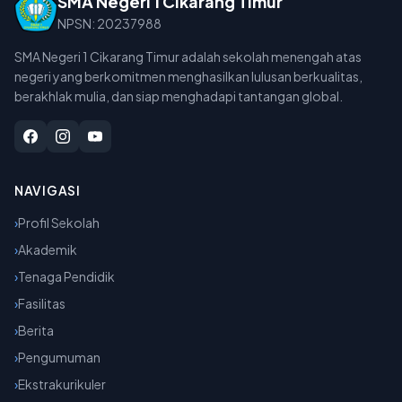
SMA Negeri 1 Cikarang Timur
NPSN: 20237988
SMA Negeri 1 Cikarang Timur adalah sekolah menengah atas
negeri yang berkomitmen menghasilkan lulusan berkualitas,
berakhlak mulia, dan siap menghadapi tantangan global.
NAVIGASI
›
Profil Sekolah
›
Akademik
›
Tenaga Pendidik
›
Fasilitas
›
Berita
›
Pengumuman
›
Ekstrakurikuler