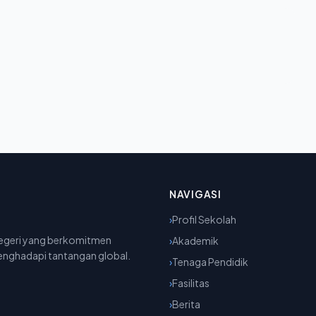
NAVIGASI
›
Profil Sekolah
negeri yang berkomitmen
›
Akademik
menghadapi tantangan global.
›
Tenaga Pendidik
›
Fasilitas
›
Berita