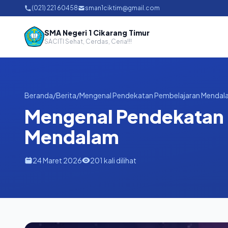
(021) 221 60458
sman1ciktim@gmail.com
SMA Negeri 1 Cikarang Timur
SACITI Sehat, Cerdas, Ceria!!!
Beranda
/
Berita
/
Mengenal Pendekatan Pembelajaran Menda
Mengenal Pendekatan
Mendalam
24 Maret 2026
201 kali dilihat