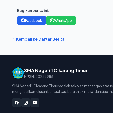
Bagikan berita ini:
Facebook
WhatsApp
Kembali ke Daftar Berita
SMA Negeri 1 Cikarang Timur
NPSN: 20237988
SMA Negeri 1 Cikarang Timur adalah sekolah menengah atas 
menghasilkan lulusan berkualitas, berakhlak mulia, dan siap 