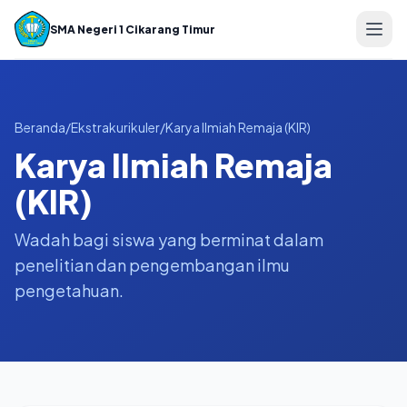
SMA Negeri 1 Cikarang Timur
🏠 Beranda
Beranda
/
Ekstrakurikuler
/
Karya Ilmiah Remaja (KIR)
👤 Profil Sekolah
Karya Ilmiah Remaja
📚 Akademik
(KIR)
👨‍🏫 Tenaga Pendidik
Wadah bagi siswa yang berminat dalam
🏫 Fasilitas
penelitian dan pengembangan ilmu
pengetahuan.
📰 Berita
📢 Pengumuman
🏆 Ekstrakurikuler