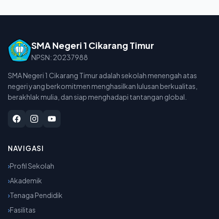
SMA Negeri 1 Cikarang Timur
NPSN: 20237988
SMA Negeri 1 Cikarang Timur adalah sekolah menengah atas
negeri yang berkomitmen menghasilkan lulusan berkualitas,
berakhlak mulia, dan siap menghadapi tantangan global.
NAVIGASI
›
Profil Sekolah
›
Akademik
›
Tenaga Pendidik
›
Fasilitas