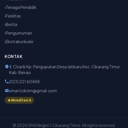
›
Tenaga Pendidik
›
Fasilitas
›
Berita
›
Pengumuman
›
Ekstrakurikuler
KONTAK
Jl. Citarik Kp. Pangupukan Desa Jatibaru Kec. Cikarang Timur
Kab. Bekasi
(021) 221 60458
sman1ciktim@gmail.com
Akreditasi A
© 2026 SMA Negeri 1 Cikarang Timur. All rights reserved.